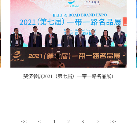
斐济参展2021（第七届）一带一路名品展1
<<
<
1
2
3
>
>>