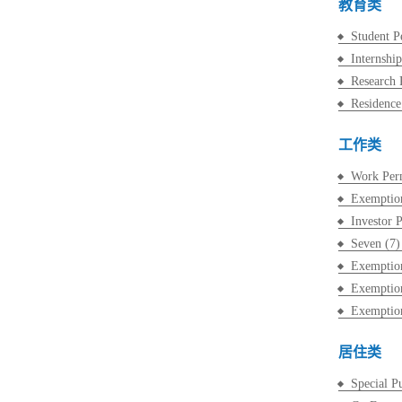
教育类
Student P
Internshi
Research 
Residence
工作类
Work Perm
Exemption
Investor 
Seven (7)
Exemption
Exemption
Exemption
居住类
Special P