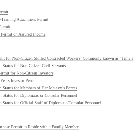
ermit
p/Training Attachment Permit
Permit
 Permit on Assured Income
it for Non-Citizen Skilled Contracted Workers [Commonly known as “Time P
 Status for Non-Citizen Civil Servants
Permit for Non-Citizen Investors
 Years Investor Permit
 Status for Members of Her Majesty’s Forces
 Status for Diplomatic or Consular Personnel
 Status for Official Staff of Diplomatic/Consular Personnel
urpose Permit to Reside with a Family Member