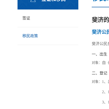
签证
斐济
斐济公
移民政策
斐济公民
一、出生
自
对象：
二、登记
1
对象：
2、
3