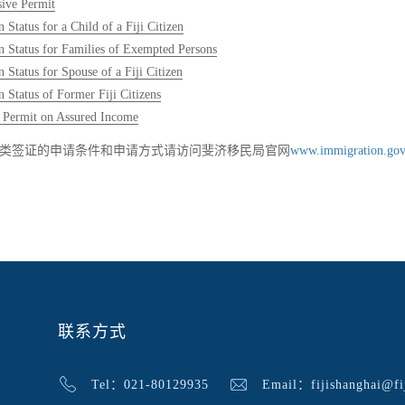
ive Permit
Status for a Child of a Fiji Citizen
 Status for Families of Exempted Persons
 Status for Spouse of a Fiji Citizen
 Status of Former Fiji Citizens
 Permit on Assured Income
类签证的申请条件和申请方式请访问斐济移民局官网
www.immigration.gov
联系方式
Tel：021-80129935
Email：fijishanghai@fij