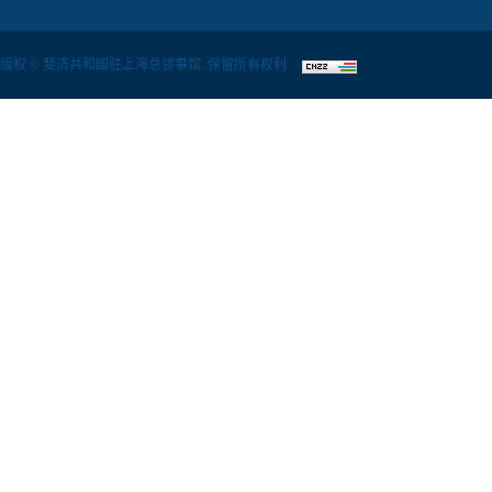
版权 © 斐济共和国驻上海总领事馆. 保留所有权利