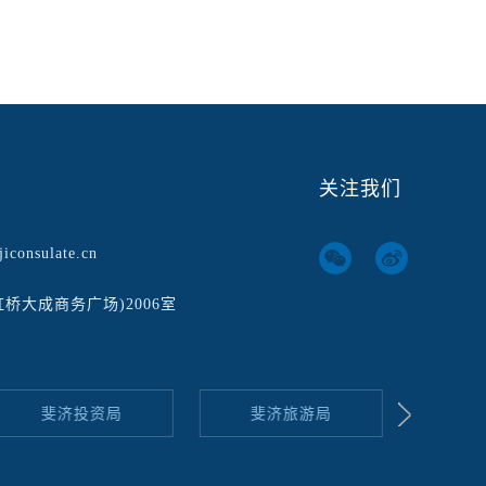
关注我们
iconsulate.cn
虹桥大成商务广场)2006室
斐济投资局
斐济旅游局
斐济酒店